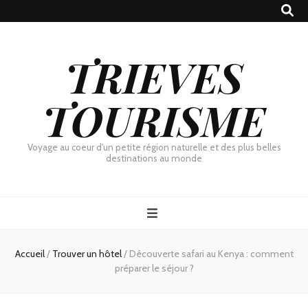
TRIEVES
TOURISME
Voyage au coeur d'un petite région naturelle et des plus belles
destinations au monde
Accueil
/
Trouver un hôtel
/
Découverte safari au Kenya : comment
préparer le séjour ?